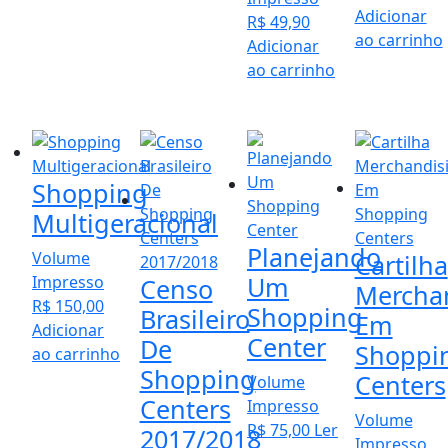
Adicionar
R$
49,90
ao carrinho
Adicionar
ao carrinho
Shopping
Multigeracional
Planejando
Volume
Cartilha
Um
Impresso
Censo
Mercha
R$
150,00
Shopping
Brasileiro
Em
Adicionar
Center
De
Shoppi
ao carrinho
Shopping
Centers
Volume
Centers
Impresso
Volume
R$
75,00
Ler
2017/2018
Impresso