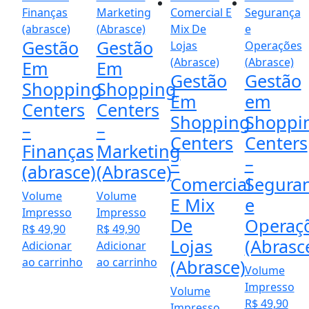
Gestão
Gestão
Em
Em
Gestão
Gestão
Shopping
Shopping
Em
em
Centers
Centers
Shopping
Shoppi
–
–
Centers
Centers
Finanças
Marketing
–
–
(abrasce)
(Abrasce)
Comercial
Segura
Volume
Volume
E Mix
e
Impresso
Impresso
De
Operaç
R$
49,90
R$
49,90
Lojas
(Abrasc
Adicionar
Adicionar
ao carrinho
ao carrinho
(Abrasce)
Volume
Impresso
Volume
R$
49,90
Impresso