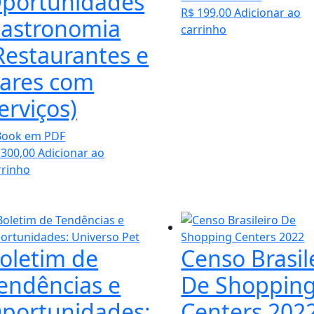
portunidades
R$
199,00
Adicionar ao
astronomia
carrinho
Restaurantes e
ares com
erviços)
Book em PDF
300,00
Adicionar ao
rrinho
oletim de
Censo Brasil
endências e
De Shoppin
portunidades:
Centers 202