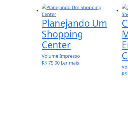
Planejando Um
C
Shopping
M
Center
E
C
Volume Impresso
R$
75,00
Ler mais
Vo
R$