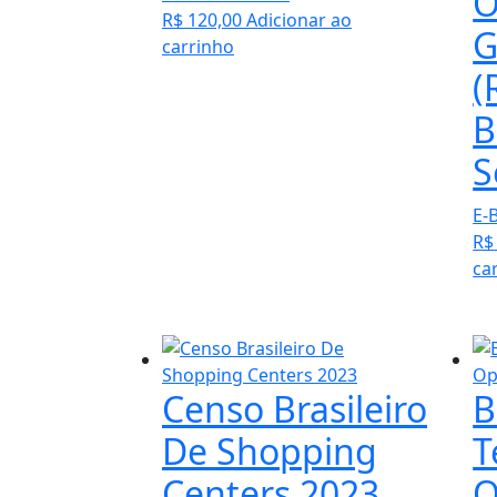
O
R$
120,00
Adicionar ao
G
carrinho
(
B
S
E-
R$
ca
Censo Brasileiro
B
De Shopping
T
Centers 2023
O