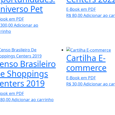
niverso Pet
E-Book em PDF
R$
80,00
Adicionar ao ca
Book em PDF
300,00
Adicionar ao
rrinho
Cartilha E-
enso Brasileiro
commerce
e Shoppings
E-Book em PDF
enters 2019
R$
30,00
Adicionar ao ca
Book em PDF
80,00
Adicionar ao carrinho