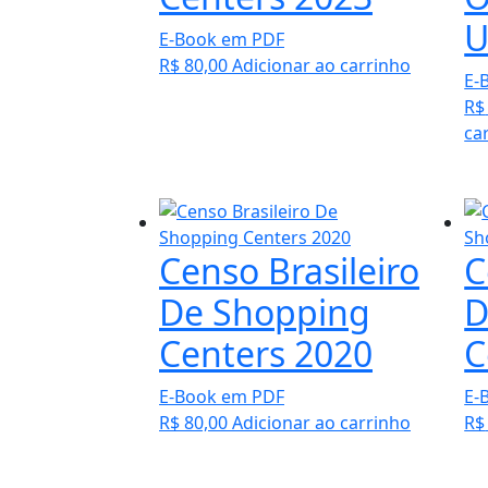
U
E-Book em PDF
R$
80,00
Adicionar ao carrinho
E-
R$
ca
Censo Brasileiro
C
De Shopping
D
Centers 2020
C
E-Book em PDF
E-
R$
80,00
Adicionar ao carrinho
R$