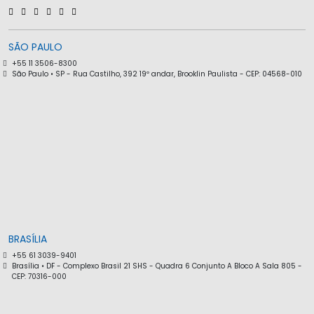
SÃO PAULO
+55 11 3506-8300
São Paulo • SP - Rua Castilho, 392 19º andar, Brooklin Paulista - CEP: 04568-010
BRASÍLIA
+55 61 3039-9401
Brasília • DF - Complexo Brasil 21 SHS - Quadra 6 Conjunto A Bloco A Sala 805 -
CEP: 70316-000