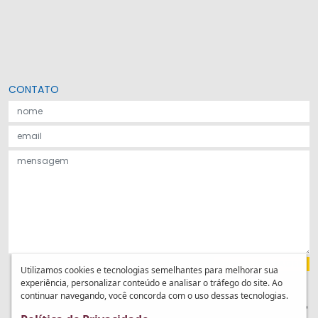
CONTATO
Utilizamos cookies e tecnologias semelhantes para melhorar sua
experiência, personalizar conteúdo e analisar o tráfego do site. Ao
As ofertas são válidas por tempo determinado e/ou enquanto durarem os
continuar navegando, você concorda com o uso dessas tecnologias.
estoques. Nosso serviço de entregas não permite encomendas feitas com
endereçamento de Caixa Postal. Os valores anunciados não incluem frete e não
são cumulativos com outras promoções oferecidas pelo site.