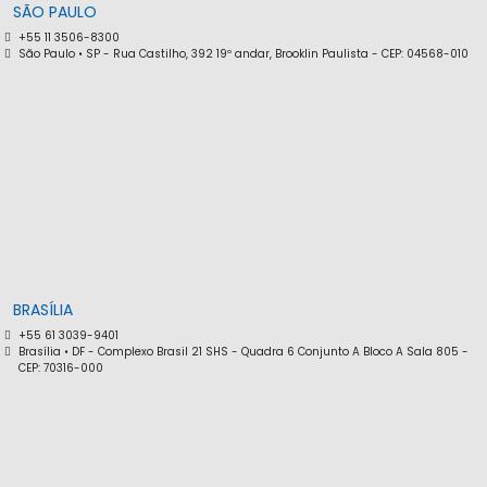
SÃO PAULO
+55 11 3506-8300
São Paulo • SP - Rua Castilho, 392 19º andar, Brooklin Paulista - CEP: 04568-010
BRASÍLIA
+55 61 3039-9401
Brasília • DF - Complexo Brasil 21 SHS - Quadra 6 Conjunto A Bloco A Sala 805 -
CEP: 70316-000