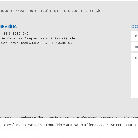
ÍTICA DE PRIVACIDADE
POLÍTICA DE ENTREGA E DEVOLUÇÃO
BRASÍLIA
CO
+55 61 3039-9401
Brasília • DF - Complexo Brasil 21 SHS - Quadra 6
Conjunto A Bloco A Sala 805 - CEP: 70316-000
o durarem os estoques. Nosso serviço de entregas não permite encomendas feitas co
incluem frete e não são cumulativos com outras promoções oferecidas pelo site.
experiência, personalizar conteúdo e analisar o tráfego do site. Ao continuar n
LOJA ABRASCE © 2022 | TODOS OS DIREITOS RESERVADOS |
DESENVOLVIDO POR:
MUFASA