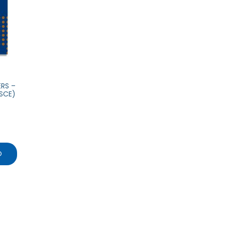
RS –
SCE)
O