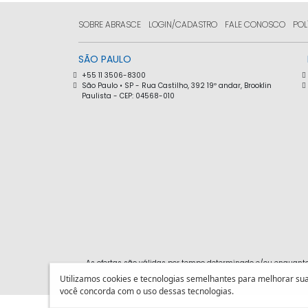
SOBRE ABRASCE
LOGIN/CADASTRO
FALE CONOSCO
POL
SÃO PAULO
+55 11 3506-8300
São Paulo • SP - Rua Castilho, 392 19º andar, Brooklin
Paulista - CEP: 04568-010
As ofertas são válidas por tempo determinado e/ou enquant
Utilizamos cookies e tecnologias semelhantes para melhorar sua 
você concorda com o uso dessas tecnologias.