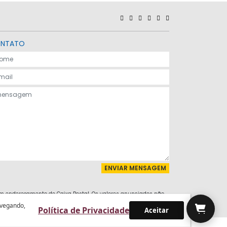
NTATO
m endereçamento de Caixa Postal. Os valores anunciados não
avegando,
Política de Privacidade
Aceitar